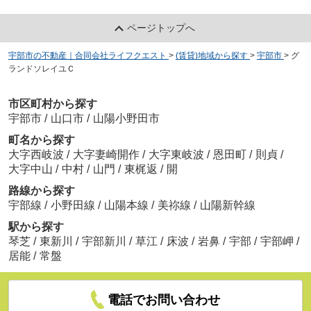
ページトップへ
宇部市の不動産｜合同会社ライフクエスト
>
(賃貸)地域から探す
>
宇部市
>
グ
ランドソレイユＣ
市区町村から探す
宇部市
/
山口市
/
山陽小野田市
町名から探す
大字西岐波
/
大字妻崎開作
/
大字東岐波
/
恩田町
/
則貞
/
大字中山
/
中村
/
山門
/
東梶返
/
開
路線から探す
宇部線
/
小野田線
/
山陽本線
/
美祢線
/
山陽新幹線
駅から探す
琴芝
/
東新川
/
宇部新川
/
草江
/
床波
/
岩鼻
/
宇部
/
宇部岬
/
居能
/
常盤
電話でお問い合わせ