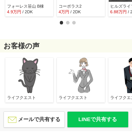
フォーレス笹山 B棟
コーポラス2
ヒルズライ
4.9
万
円
/ 2DK
4
万
円
/ 2DK
6.88
万
円
/
お客様の声
ライフクエスト
ライフクエスト
ライフク
メールで共有する
LINEで共有する