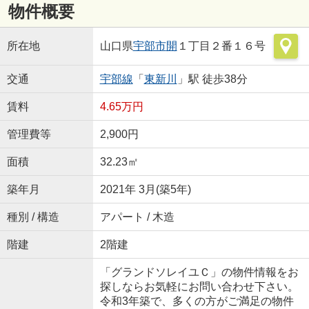
物件概要
所在地
山口県
宇部市
開
１丁目２番１６号
交通
宇部線
「
東新川
」駅 徒歩38分
賃料
4.65万円
管理費等
2,900円
面積
32.23㎡
築年月
2021年 3月(築5年)
種別 / 構造
アパート / 木造
階建
2階建
「グランドソレイユＣ」の物件情報をお
探しならお気軽にお問い合わせ下さい。
令和3年築で、多くの方がご満足の物件