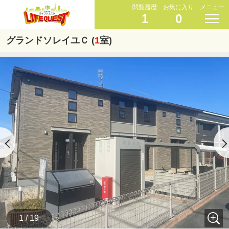
閲覧履歴
お気に入り
メニュー
1
0
グランドソレイユＣ (
1
室)
1 / 19