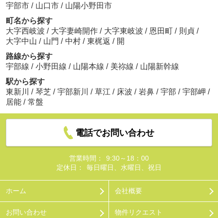
宇部市
/
山口市
/
山陽小野田市
町名から探す
大字西岐波
/
大字妻崎開作
/
大字東岐波
/
恩田町
/
則貞
/
大字中山
/
山門
/
中村
/
東梶返
/
開
路線から探す
宇部線
/
小野田線
/
山陽本線
/
美祢線
/
山陽新幹線
駅から探す
東新川
/
琴芝
/
宇部新川
/
草江
/
床波
/
岩鼻
/
宇部
/
宇部岬
/
居能
/
常盤
電話でお問い合わせ
営業時間：
9:30～18：00
定休日：
毎日曜日、水曜日、祝日
ホーム
会社概要
お問い合わせ
物件リクエスト