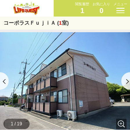
閲覧履歴
お気に入り
メニュー
1
0
コーポラスＦｕｊｉＡ (
1
室)
1 / 19