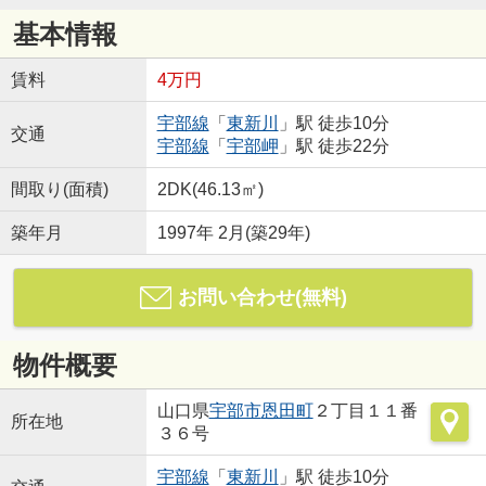
基本情報
賃料
4万円
宇部線
「
東新川
」駅 徒歩10分
交通
宇部線
「
宇部岬
」駅 徒歩22分
間取り(面積)
2DK(46.13㎡)
築年月
1997年 2月(築29年)
お問い合わせ(無料)
物件概要
山口県
宇部市
恩田町
２丁目１１番
所在地
３６号
宇部線
「
東新川
」駅 徒歩10分