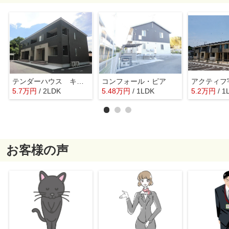
テンダーハウス キクヤ
コンフォール・ピア
アクティフ
5.7
万
円
/ 2LDK
5.48
万
円
/ 1LDK
5.2
万
円
/ 1
お客様の声