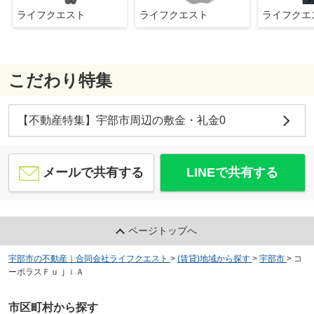
ライフクエスト
ライフクエスト
ライフク
こだわり特集
【不動産特集】宇部市周辺の敷金・礼金0
メールで共有する
LINEで共有する
ページトップへ
宇部市の不動産｜合同会社ライフクエスト
>
(賃貸)地域から探す
>
宇部市
>
コ
ーポラスＦｕｊｉＡ
市区町村から探す