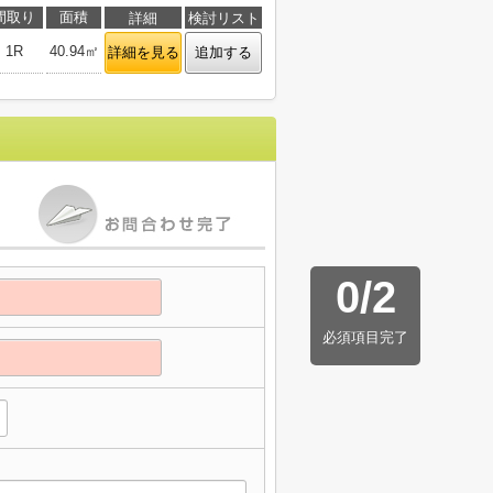
間取り
面積
詳細
検討リスト
1R
40.94㎡
詳細を見る
追加する
0
/
2
必須項目完了