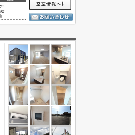
空室情報へ
2年
階建
造