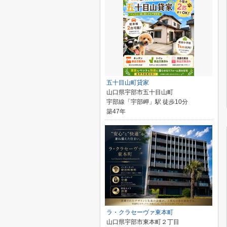
五十目山町貸家
山口県宇部市五十目山町
宇部線「宇部岬」駅 徒歩10分
築47年
ラ・クラセーヴァ東本町
山口県宇部市東本町２丁目