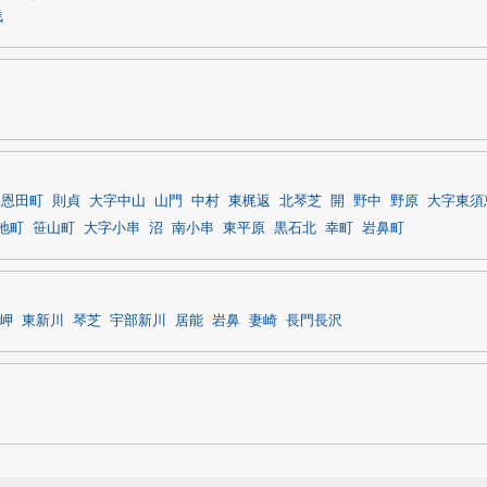
浅
恩田町
則貞
大字中山
山門
中村
東梶返
北琴芝
開
野中
野原
大字東須
地町
笹山町
大字小串
沼
南小串
東平原
黒石北
幸町
岩鼻町
岬
東新川
琴芝
宇部新川
居能
岩鼻
妻崎
長門長沢