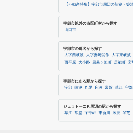
【不動産特集】宇部市周辺の新築・築
宇部市以外の市区町村から探す
山口市
宇部市の町名から探す
大字西岐波
大字妻崎開作
大字東岐波
西平原
大小路
風呂ヶ迫町
居能町
宮
宇部市にある駅から探す
宇部
岐波
丸尾
床波
常盤
草江
宇部
ジェラトーニＫ周辺の駅から探す
草江
常盤
宇部岬
東新川
床波
琴芝