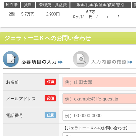
所在階
賃料
管理費・共益費
敷金/礼金/保証金/償却/敷引
6.7万
2階
5.7万円
2,900円
/
/
/
/
0ヶ月
円
-
-
-
ジェラトーニＫ
へのお問い合わせ
お名前
必須
メールアドレス
必須
電話番号
任意
【ジェラトーニＫへのお問い合わせ】