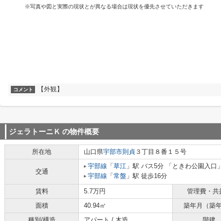
※写真や図と実際の現状とが異なる場合は現状を優先させていただきます
【外観】
コメント
ジェラトーニＫ
の物件概要
所在地
山口県
宇部市
則貞
３丁目８番１５号
宇部線
「
草江
」駅 バス5分 「ときわ公園入口」
交通
宇部線
「
常盤
」駅 徒歩16分
賃料
5.7万円
管理費・共
面積
40.94㎡
築年月（築
種別/構造
アパート / 木造
階建