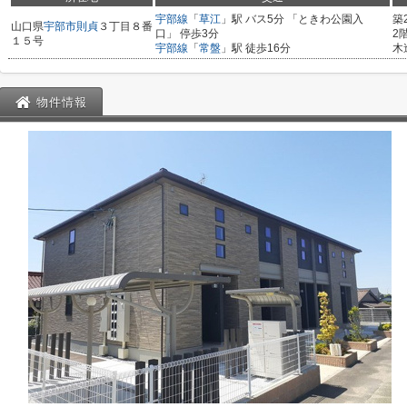
宇部線
「
草江
」駅 バス5分 「ときわ公園入
築
山口県
宇部市
則貞
３丁目８番
口」 停歩3分
2
１５号
宇部線
「
常盤
」駅 徒歩16分
木
物件情報