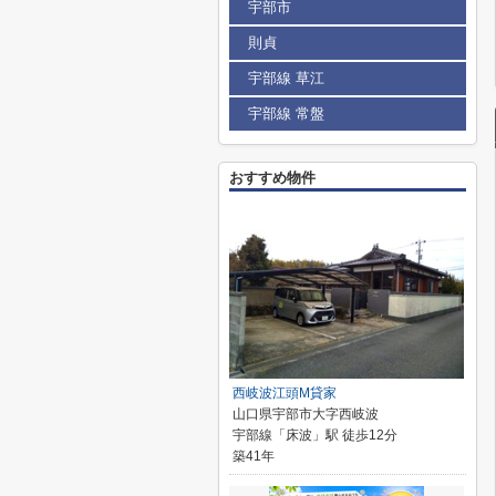
宇部市
則貞
宇部線 草江
宇部線 常盤
おすすめ物件
西岐波江頭M貸家
山口県宇部市大字西岐波
宇部線「床波」駅 徒歩12分
築41年