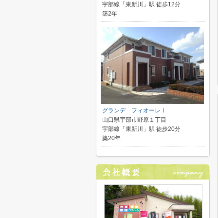
宇部線「東新川」駅 徒歩12分
築2年
グランデ フィオーレⅠ
山口県宇部市野原１丁目
宇部線「東新川」駅 徒歩20分
築20年