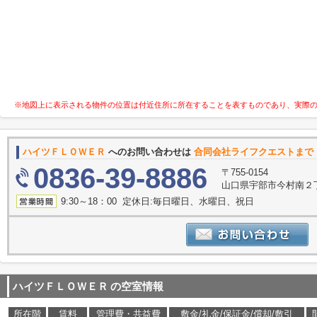
※地図上に表示される物件の位置は付近住所に所在することを表すものであり、実際
ハイツＦＬＯＷＥＲ
へのお問い合わせは
合同会社ライフクエストまで
0836-39-8886
〒755-0154
山口県宇部市今村南２丁
9:30～18：00 定休日:毎日曜日、水曜日、祝日
ハイツＦＬＯＷＥＲ
の空室情報
所在階
賃料
管理費・共益費
敷金/礼金/保証金/償却/敷引