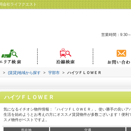
同会社ライフクエスト
営業時間：9:30～
ト
>
(賃貸)地域から探す
>
宇部市
>
ハイツＦＬＯＷＥＲ
ハイツＦＬＯＷＥＲ
気になるイチオシ物件情報：「ハイツＦＬＯＷＥＲ」。使い勝手の良いア
生活を始めようとお考えの方にオススメ賃貸物件が多数ございます！便利
スメ物件がベストですよ。
所在地
交通