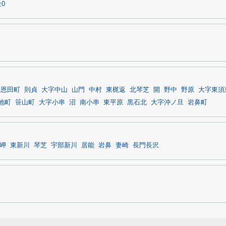
0
恩田町
則貞
大字中山
山門
中村
東梶返
北琴芝
開
野中
野原
大字東須
地町
笹山町
大字小串
沼
南小串
東平原
黒石北
大字沖ノ旦
岩鼻町
岬
東新川
琴芝
宇部新川
居能
岩鼻
妻崎
長門長沢