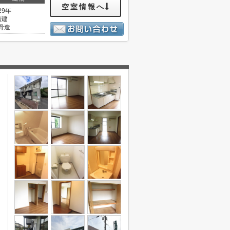
空室情報へ
29年
階建
骨造