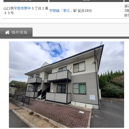
築
山口県
宇部市
野中
５丁目２番
宇部線
「
草江
」駅 徒歩18分
2
３３号
鉄
物件情報