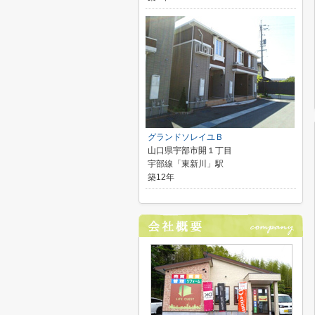
グランドソレイユＢ
山口県宇部市開１丁目
宇部線「東新川」駅
築12年