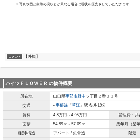
※写真や図と実際の現状とが異なる場合は現状を優先させていただきます
【外観】
コメント
ハイツＦＬＯＷＥＲ
の物件概要
所在地
山口県
宇部市
野中
５丁目２番３３号
宇部線
「
草江
」駅 徒歩18分
交通
賃料
4.8万円～4.95万円
管理費・共
面積
54.89㎡～57.09㎡
築年月（築
種別/構造
アパート / 鉄骨造
階建