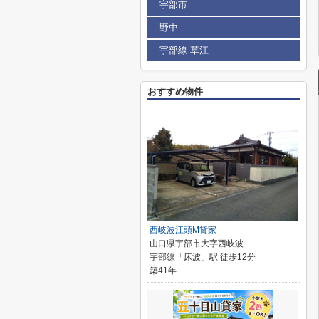
宇部市
野中
宇部線 草江
おすすめ物件
西岐波江頭M貸家
山口県宇部市大字西岐波
宇部線「床波」駅 徒歩12分
築41年