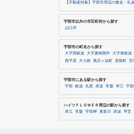
【不動産特集】宇部市周辺の敷金・礼金
宇部市以外の市区町村から探す
山口市
宇部市の町名から探す
大字西岐波
大字妻崎開作
大字東岐波
西平原
大小路
風呂ヶ迫町
居能町
宮
宇部市にある駅から探す
宇部
岐波
丸尾
床波
常盤
草江
宇部
ハイツＦＬＯＷＥＲ周辺の駅から探す
草江
常盤
宇部岬
東新川
床波
琴芝