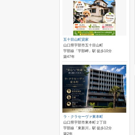
五十目山町貸家
山口県宇部市五十目山町
宇部線「宇部岬」駅 徒歩10分
築47年
ラ・クラセーヴァ東本町
山口県宇部市東本町２丁目
宇部線「東新川」駅 徒歩12分
築2年