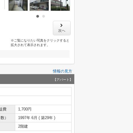
次へ
※ご覧になりたい写真をクリックすると
拡大されて表示されます。
情報の見方
【アパート】
益費
1,700円
年数）
1997年 6月 ( 築29年 )
2階建