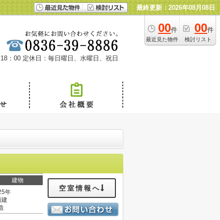
最終更新：2026年08月08日
00
00
件
件
最近見た物件
検討リスト
18：00
定休日：毎日曜日、水曜日、祝日
建物
空室情報へ
25年
階建
造