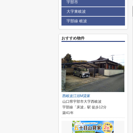
宇部市
大字東岐波
宇部線 岐波
おすすめ物件
西岐波江頭M貸家
山口県宇部市大字西岐波
宇部線「床波」駅 徒歩12分
築41年