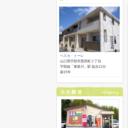
ペスカ・トーレ
山口県宇部市恩田町２丁目
宇部線「東新川」駅 徒歩12分
築15年