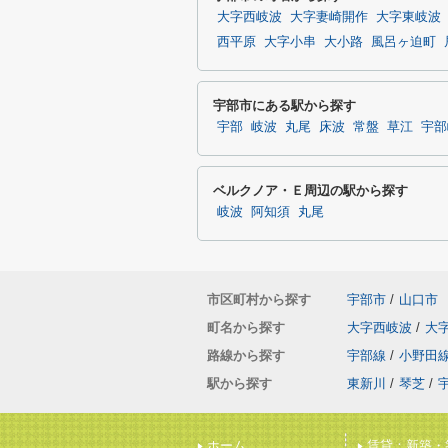
大字西岐波
大字妻崎開作
大字東岐波
西平原
大字小串
大小路
風呂ヶ迫町
宇部市にある駅から探す
宇部
岐波
丸尾
床波
常盤
草江
宇部
ベルクノア・Ｅ周辺の駅から探す
岐波
阿知須
丸尾
市区町村から探す
宇部市
/
山口市
町名から探す
大字西岐波
/
大
路線から探す
宇部線
/
小野田
駅から探す
東新川
/
琴芝
/
ホーム
賃貸：新築・