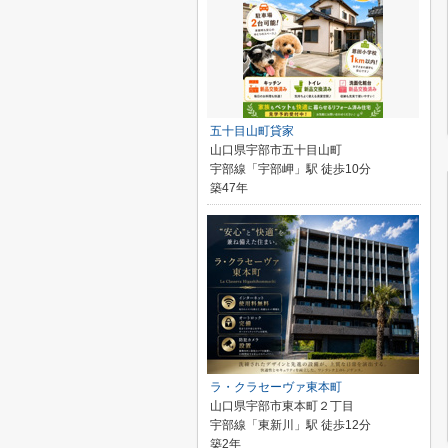
五十目山町貸家
山口県宇部市五十目山町
宇部線「宇部岬」駅 徒歩10分
築47年
ラ・クラセーヴァ東本町
山口県宇部市東本町２丁目
宇部線「東新川」駅 徒歩12分
築2年