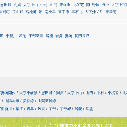
恩田町
則貞
大字中山
中村
山門
東梶返
北琴芝
開
野原
野中
大字上宇
居能町
笹山町
宮地町
沼
南小串
東平原
黒石北
大字沖ノ旦
東琴芝
岬
東新川
琴芝
宇部新川
居能
岩鼻
妻崎
長門長沢
字妻崎開作
/
大字東岐波
/
恩田町
/
則貞
/
大字中山
/
山門
/
中村
/
東梶返
/
北
線
/
山陽本線
/
美祢線
/
山陽新幹線
宇部新川
/
草江
/
岩鼻
/
床波
/
宇部
/
宇部岬
/
居能
/
常盤
宇部市で不動産をお探しなら
築浅
お問い合わせ