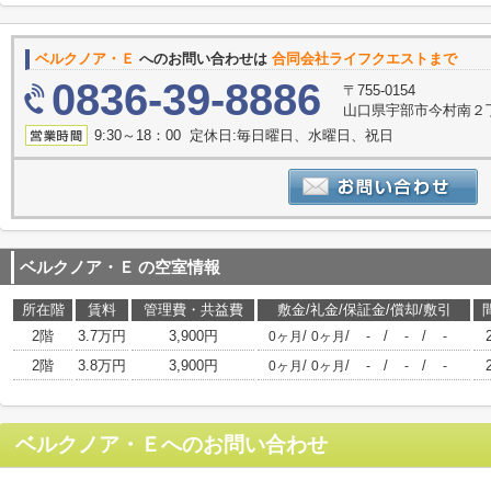
ベルクノア・Ｅ
へのお問い合わせは
合同会社ライフクエストまで
0836-39-8886
〒755-0154
山口県宇部市今村南２丁
9:30～18：00 定休日:毎日曜日、水曜日、祝日
ベルクノア・Ｅ
の空室情報
所在階
賃料
管理費・共益費
敷金/礼金/保証金/償却/敷引
2階
3.7万円
3,900円
/
/
/
/
0ヶ月
0ヶ月
-
-
-
2階
3.8万円
3,900円
/
/
/
/
0ヶ月
0ヶ月
-
-
-
ベルクノア・Ｅ
へのお問い合わせ