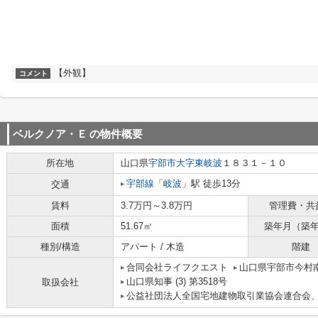
【外観】
コメント
ベルクノア・Ｅ
の物件概要
所在地
山口県
宇部市
大字東岐波
１８３１－１０
宇部線
「
岐波
」駅 徒歩13分
交通
賃料
3.7万円～3.8万円
管理費・共
面積
51.67㎡
築年月（築
種別/構造
アパート / 木造
階建
合同会社ライフクエスト
山口県宇部市今村南
山口県知事 (3) 第3518号
取扱会社
公益社団法人全国宅地建物取引業協会連合会