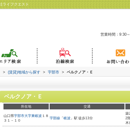
社ライフクエスト
営業時間：9:30～
ト
>
(賃貸)地域から探す
>
宇部市
>
ベルクノア・Ｅ
ベルクノア・Ｅ
所在地
交通
築
山口県
宇部市
大字東岐波
１８
宇部線
「
岐波
」駅 徒歩13分
2
３１－１０
木