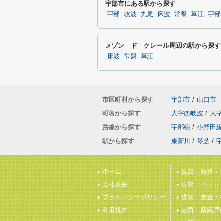
宇部市にある駅から探す
宇部
岐波
丸尾
床波
常盤
草江
宇部
メゾン ド クレール周辺の駅から探す
床波
常盤
草江
市区町村から探す
宇部市
/
山口市
町名から探す
大字西岐波
/
大
路線から探す
宇部線
/
小野田
駅から探す
東新川
/
琴芝
/
ホーム
賃貸：新築・
会社概要
賃貸：ペット
プライバシーポリシー
賃貸：敷金・
利用規約
売買：新築戸