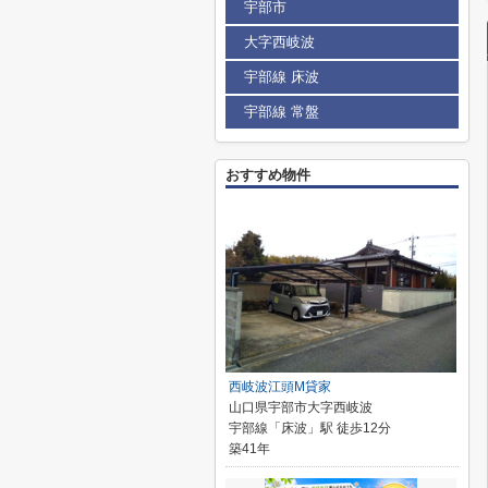
宇部市
大字西岐波
宇部線 床波
宇部線 常盤
おすすめ物件
西岐波江頭M貸家
山口県宇部市大字西岐波
宇部線「床波」駅 徒歩12分
築41年