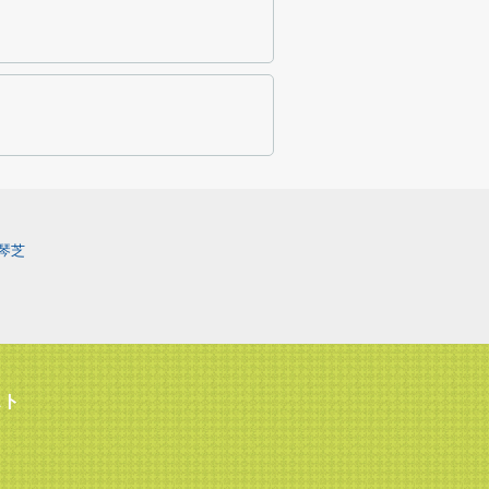
琴芝
スト