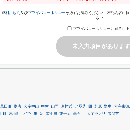
※
利用規約
及び
プライバシーポリシー
を必ずお読みください。左記内容に同
さい。
プライバシーポリシーに同意しま
未入力項目がありま
恩田町
則貞
大字中山
中村
山門
東梶返
北琴芝
開
野原
野中
大字東須
山町
宮地町
大字小串
沼
南小串
東平原
黒石北
大字沖ノ旦
東琴芝