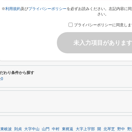
※
利用規約
及び
プライバシーポリシー
を必ずお読みください。左記内容に同
さい。
プライバシーポリシーに同意しま
未入力項目がありま
だわり条件から探す
0
字東岐波
則貞
大字中山
山門
中村
東梶返
大字上宇部
開
北琴芝
野中
野