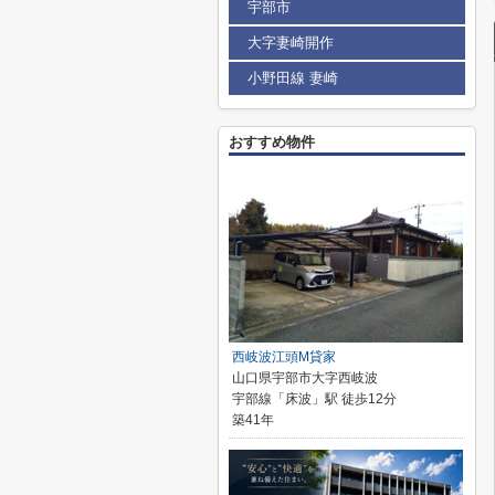
宇部市
大字妻崎開作
小野田線 妻崎
おすすめ物件
西岐波江頭M貸家
山口県宇部市大字西岐波
宇部線「床波」駅 徒歩12分
築41年