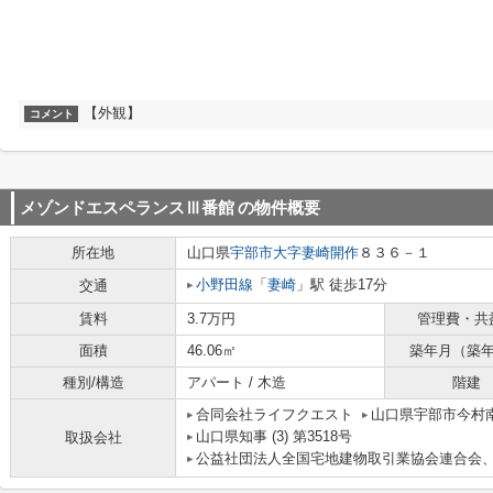
【外観】
コメント
メゾンドエスペランスⅢ番館
の物件概要
所在地
山口県
宇部市
大字妻崎開作
８３６－１
小野田線
「
妻崎
」駅 徒歩17分
交通
賃料
3.7万円
管理費・共
面積
46.06㎡
築年月（築
種別/構造
アパート / 木造
階建
合同会社ライフクエスト
山口県宇部市今村南
山口県知事 (3) 第3518号
取扱会社
公益社団法人全国宅地建物取引業協会連合会