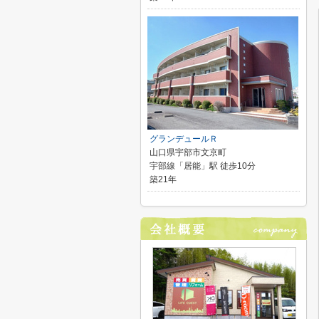
グランデュールＲ
山口県宇部市文京町
宇部線「居能」駅 徒歩10分
築21年