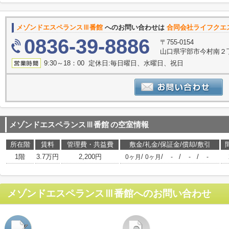
メゾンドエスペランスⅢ番館
へのお問い合わせは
合同会社ライフクエ
0836-39-8886
〒755-0154
山口県宇部市今村南２丁
9:30～18：00 定休日:毎日曜日、水曜日、祝日
メゾンドエスペランスⅢ番館
の空室情報
所在階
賃料
管理費・共益費
敷金/礼金/保証金/償却/敷引
1階
3.7万円
2,200円
/
/
/
/
0ヶ月
0ヶ月
-
-
-
メゾンドエスペランスⅢ番館
へのお問い合わせ