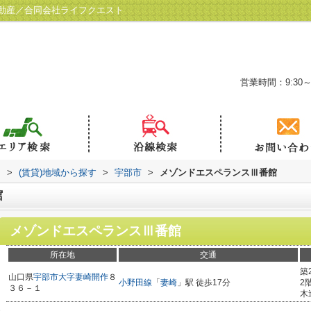
動産／合同会社ライフクエスト
営業時間：9:30～
ト
>
(賃貸)地域から探す
>
宇部市
>
メゾンドエスペランスⅢ番館
館
メゾンドエスペランスⅢ番館
所在地
交通
築
山口県
宇部市
大字妻崎開作
８
小野田線
「
妻崎
」駅 徒歩17分
2
３６－１
木