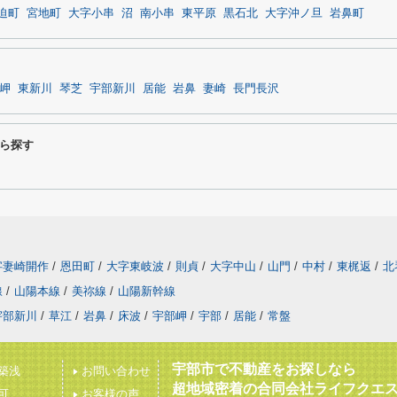
迫町
宮地町
大字小串
沼
南小串
東平原
黒石北
大字沖ノ旦
岩鼻町
岬
東新川
琴芝
宇部新川
居能
岩鼻
妻崎
長門長沢
ら探す
字妻崎開作
/
恩田町
/
大字東岐波
/
則貞
/
大字中山
/
山門
/
中村
/
東梶返
/
北
線
/
山陽本線
/
美祢線
/
山陽新幹線
宇部新川
/
草江
/
岩鼻
/
床波
/
宇部岬
/
宇部
/
居能
/
常盤
宇部市で不動産をお探しなら
築浅
お問い合わせ
超地域密着の合同会社ライフクエ
可
お客様の声