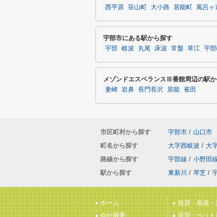
西平原
笹山町
大小路
居能町
風呂ヶ
宇部市にある駅から探す
宇部
岐波
丸尾
床波
常盤
草江
宇部
メゾンドエスペランスⅢ番館周辺の駅か
妻崎
岩鼻
長門長沢
居能
雀田
市区町村から探す
宇部市
/
山口市
町名から探す
大字西岐波
/
大
路線から探す
宇部線
/
小野田
駅から探す
東新川
/
琴芝
/
ホーム
賃貸：新築・
会社概要
賃貸：ペット