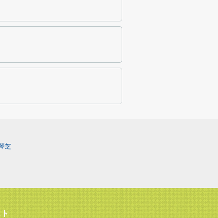
琴芝
スト