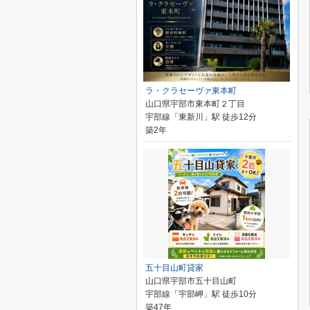
ラ・クラセーヴァ東本町
山口県宇部市東本町２丁目
宇部線「東新川」駅 徒歩12分
築2年
五十目山町貸家
山口県宇部市五十目山町
宇部線「宇部岬」駅 徒歩10分
築47年