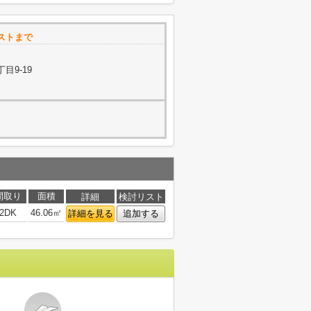
ストまで
目9-19
間取り
面積
詳細
検討リスト
2DK
46.06㎡
詳細を見る
追加する