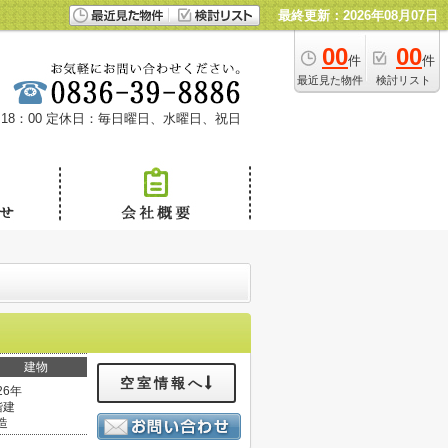
最終更新：2026年08月07日
00
00
件
件
最近見た物件
検討リスト
18：00
定休日：毎日曜日、水曜日、祝日
建物
空室情報へ
26年
階建
造