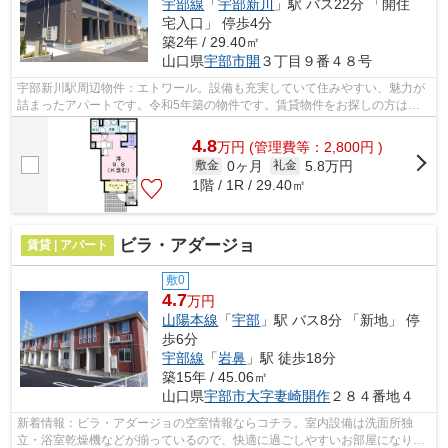
宇部線
「
宇部新川
」駅 バス22分 「開住
宅入口」 停歩4分
築2年 / 29.40㎡
山口県
宇部市
開
３丁目９番４８号
宇部新川駅周辺物件：エトワール。設備も充実していて住みやすい、魅力が
詰まったアパートです。令和5年築の物件です。賃貸物件をお探しの方は、
ぜひ当社にお任せ下さい。お客様のご希...
4.8
万
円
(管理費等：2,800円 )
0ヶ月
5.8万円
敷金
礼金
1階 / 1R / 29.40㎡
ビラ・アダージョ
賃貸 | アパート
敷0
4.7
万円
山陽本線
「
宇部
」駅 バス8分 「新地」 停
歩6分
宇部線
「
岩鼻
」駅 徒歩18分
築15年 / 45.06㎡
山口県
宇部市
大字妻崎開作
２８４番地４
新着情報：ビラ・アダージョの空室情報ならコチラ。室内設備は洗面所独
立・浴室乾燥機などが揃っているので、快適に過ごしやすいお部屋になりま