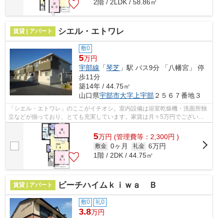
2階 / 2LDK / 58.86㎡
シエル・エトワレ
賃貸 | アパート
敷0
5
万円
宇部線
「
琴芝
」駅 バス9分 「八幡宮」 停
歩11分
築14年 / 44.75㎡
山口県
宇部市
大字上宇部
２５６７番地３
「シエル・エトワレ」のここがイチオシ。室内設備は浴室乾燥機・洗面所独
立などが揃っており、とても充実しています。家賃は月々5万円でございま
す。駐輪場付きの物件です。アパートタ...
5
万
円
(管理費等：2,300円 )
0ヶ月
6万円
敷金
礼金
1階 / 2DK / 44.75㎡
ビーチハイムｋｉｗａ Ｂ
賃貸 | アパート
敷0
礼0
3.8
万円