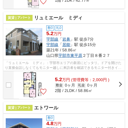
1階 / 2DK / 42.77㎡
リュミエール ミディ
賃貸 | アパート
敷0
礼0
5.2
万円
宇部線
「
岩鼻
」駅 徒歩7分
宇部線
「
居能
」駅 徒歩15分
築21年 / 58.86㎡
山口県
宇部市
東平原
２丁目８番２７
「リュミエール ミディ」：宇部市エリアの新居にピッタリ。ドアを開けた
り直接会話しなくてもモニター越しに来訪者を確認できるモニター付きイン
ターホンを設置しております。充実し...
5.2
万
円
(管理費等：2,000円 )
0ヶ月
0ヶ月
敷金
礼金
2階 / 2LDK / 58.86㎡
エトワール
賃貸 | アパート
敷0
4.8
万円