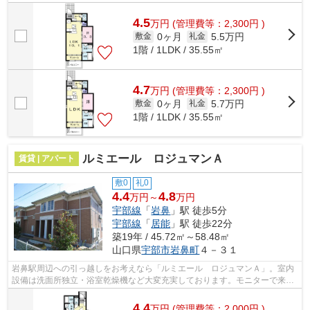
つながります。敷地内の駐車場にも空...
4.5
万
円
(管理費等：2,300円 )
0ヶ月
5.5万円
敷金
礼金
1階 / 1LDK / 35.55㎡
4.7
万
円
(管理費等：2,300円 )
0ヶ月
5.7万円
敷金
礼金
1階 / 1LDK / 35.55㎡
ルミエール ロジュマンＡ
賃貸 | アパート
敷0
礼0
4.4
4.8
万円～
万円
宇部線
「
岩鼻
」駅 徒歩5分
宇部線
「
居能
」駅 徒歩22分
築19年 / 45.72㎡～58.48㎡
山口県
宇部市
岩鼻町
４－３１
岩鼻駅周辺への引っ越しをお考えなら「ルミエール ロジュマンＡ」。室内
設備は洗面所独立・浴室乾燥機など大変充実しております。モニターで来訪
者を確認し、インターホンを通じて室...
4.4
万
円
(管理費等：2,000円 )