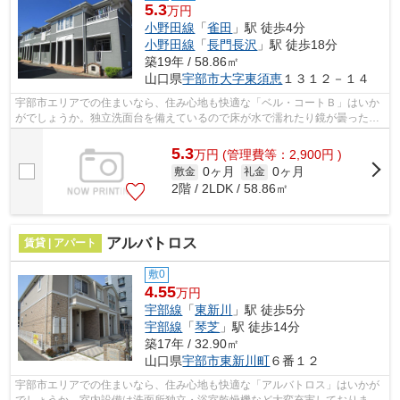
5.3
万円
小野田線
「
雀田
」駅 徒歩4分
小野田線
「
長門長沢
」駅 徒歩18分
築19年 / 58.86㎡
山口県
宇部市
大字東須恵
１３１２－１４
宇部市エリアでの住まいなら、住み心地も快適な「ベル・コートＢ」はいか
がでしょうか。独立洗面台を備えているので床が水で濡れたり鏡が曇ったり
しにくく、清潔な状態を保ちやすくな...
5.3
万
円
(管理費等：2,900円 )
0ヶ月
0ヶ月
敷金
礼金
2階 / 2LDK / 58.86㎡
アルバトロス
賃貸 | アパート
敷0
4.55
万円
宇部線
「
東新川
」駅 徒歩5分
宇部線
「
琴芝
」駅 徒歩14分
築17年 / 32.90㎡
山口県
宇部市
東新川町
６番１２
宇部市エリアでの住まいなら、住み心地も快適な「アルバトロス」はいかが
でしょうか。室内設備は洗面所独立・浴室乾燥機など大変充実しておりま