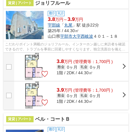
ジョリフルール
賃貸 | アパート
敷0
礼0
3.8
3.9
万円～
万円
宇部線
「
丸尾
」駅 徒歩22分
築25年 / 44.30㎡
山口県
宇部市
大字西岐波
４０１－１８
こだわりポイント満載のジョリフルール。インターホン越しに来訪者を確認
できるので、トラブルを事前に回避しやすくなります。独立洗面台を備えて
いるので、歯ブラシやドライヤーなど...
3.8
万
円
(管理費等：1,700円 )
0ヶ月
0ヶ月
敷金
礼金
1階 / 2DK / 44.30㎡
3.9
万
円
(管理費等：1,700円 )
0ヶ月
0ヶ月
敷金
礼金
1階 / 2DK / 44.30㎡
ベル・コートＢ
賃貸 | アパート
敷0
礼0