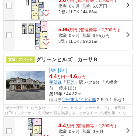
万
円
(管理費等：2,700円 )
0ヶ月
6.6万円
敷金
礼金
2階 / 1LDK / 44.88㎡
5.95
万
円
(管理費等：2,700円 )
0ヶ月
6.95万円
敷金
礼金
3階 / 1LDK / 59.21㎡
グリーンヒルズ カーサＢ
賃貸 | アパート
敷0
礼0
4.4
4.6
万円～
万円
宇部線
「
琴芝
」駅 バス9分 「八幡宮
前」 停歩10分
築19年 / 44.82㎡
山口県
宇部市
大字上宇部
２５９１番地１
ぜひ一度見ていただきたい、「グリーンヒルズ カーサＢ」です。来客時に
はTVインターホンで訪問者の顔を確認することがきるので防犯対策につなが
ります。女性の方にも嬉しい、使い勝...
4.4
万
円
(管理費等：2,200円 )
0ヶ月
0ヶ月
敷金
礼金