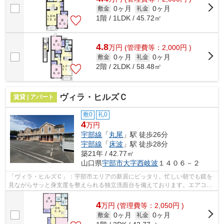
0ヶ月
0ヶ月
敷金
礼金
1階 / 1LDK / 45.72㎡
4.8
万
円
(管理費等：2,000円 )
0ヶ月
0ヶ月
敷金
礼金
2階 / 2LDK / 58.48㎡
ヴィラ・ヒルズＣ
賃貸 | アパート
敷0
礼0
4
万円
宇部線
「
丸尾
」駅 徒歩26分
宇部線
「
床波
」駅 徒歩28分
築21年 / 42.77㎡
山口県
宇部市
大字西岐波
１４０６－２
「ヴィラ・ヒルズＣ」：宇部市エリアの新居にピッタリ。忙しい朝でも鏡を
見ながらサッと身支度を整えられる独立洗面台を備えております。エアコン
付きなので、室内の温度調整が簡単で...
4
万
円
(管理費等：2,050円 )
0ヶ月
0ヶ月
敷金
礼金