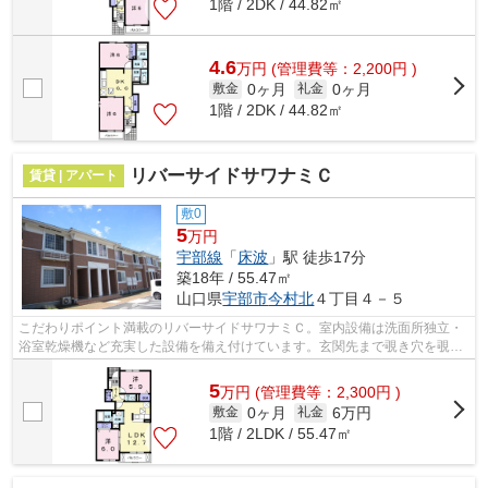
1階 / 2DK / 44.82㎡
4.6
万
円
(管理費等：2,200円 )
0ヶ月
0ヶ月
敷金
礼金
1階 / 2DK / 44.82㎡
リバーサイドサワナミＣ
賃貸 | アパート
敷0
5
万円
宇部線
「
床波
」駅 徒歩17分
築18年 / 55.47㎡
山口県
宇部市
今村北
４丁目４－５
こだわりポイント満載のリバーサイドサワナミＣ。室内設備は洗面所独立・
浴室乾燥機など充実した設備を備え付けています。玄関先まで覗き穴を覗き
に行かなくてもインターホン越しに誰...
5
万
円
(管理費等：2,300円 )
0ヶ月
6万円
敷金
礼金
1階 / 2LDK / 55.47㎡