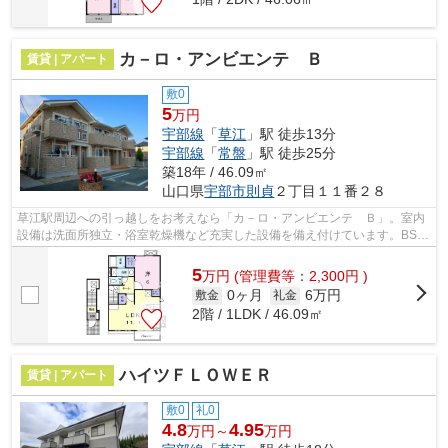
カ－ロ・アンビエンテ Ｂ
賃貸 | アパート
敷0
5
万円
宇部線
「
草江
」駅 徒歩13分
宇部線
「
常盤
」駅 徒歩25分
築18年 / 46.09㎡
山口県
宇部市
則貞
２丁目１１番２８
草江駅周辺への引っ越しをお考えなら「カ－ロ・アンビエンテ Ｂ」。室内
設備は洗面所独立・浴室乾燥機など充実した設備を備え付けています。BS対
応のアパートなので、工事費が掛かる...
5
万
円
(管理費等：2,300円 )
0ヶ月
6万円
敷金
礼金
2階 / 1LDK / 46.09㎡
ハイツＦＬＯＷＥＲ
賃貸 | アパート
敷0
礼0
4.8
4.95
万円～
万円