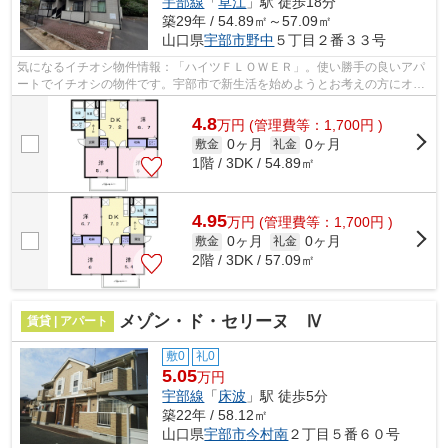
宇部線
「
草江
」駅 徒歩18分
築29年 / 54.89㎡～57.09㎡
山口県
宇部市
野中
５丁目２番３３号
気になるイチオシ物件情報：「ハイツＦＬＯＷＥＲ」。使い勝手の良いアパ
ートでイチオシの物件です。宇部市で新生活を始めようとお考えの方にオス
スメ賃貸物件が多数ございます！便利...
4.8
万
円
(管理費等：1,700円 )
0ヶ月
0ヶ月
敷金
礼金
1階 / 3DK / 54.89㎡
4.95
万
円
(管理費等：1,700円 )
0ヶ月
0ヶ月
敷金
礼金
2階 / 3DK / 57.09㎡
メゾン・ド・セリーヌ Ⅳ
賃貸 | アパート
敷0
礼0
5.05
万円
宇部線
「
床波
」駅 徒歩5分
築22年 / 58.12㎡
山口県
宇部市
今村南
２丁目５番６０号