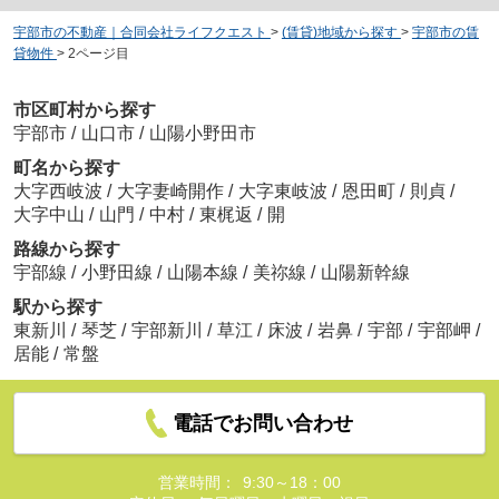
宇部市の不動産｜合同会社ライフクエスト
>
(賃貸)地域から探す
>
宇部市の賃
貸物件
>
2ページ目
市区町村から探す
宇部市
/
山口市
/
山陽小野田市
町名から探す
大字西岐波
/
大字妻崎開作
/
大字東岐波
/
恩田町
/
則貞
/
大字中山
/
山門
/
中村
/
東梶返
/
開
路線から探す
宇部線
/
小野田線
/
山陽本線
/
美祢線
/
山陽新幹線
駅から探す
東新川
/
琴芝
/
宇部新川
/
草江
/
床波
/
岩鼻
/
宇部
/
宇部岬
/
居能
/
常盤
電話でお問い合わせ
営業時間：
9:30～18：00