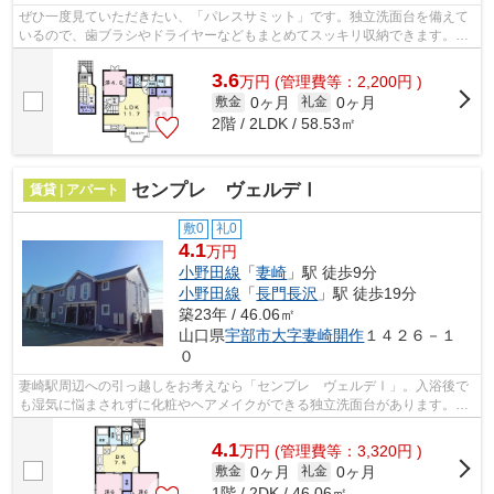
ぜひ一度見ていただきたい、「パレスサミット」です。独立洗面台を備えて
いるので、歯ブラシやドライヤーなどもまとめてスッキリ収納できます。梅
雨のジメジメした湿気も、エアコン付...
3.6
万
円
(管理費等：2,200円 )
0ヶ月
0ヶ月
敷金
礼金
2階 / 2LDK / 58.53㎡
センプレ ヴェルデⅠ
賃貸 | アパート
敷0
礼0
4.1
万円
小野田線
「
妻崎
」駅 徒歩9分
小野田線
「
長門長沢
」駅 徒歩19分
築23年 / 46.06㎡
山口県
宇部市
大字妻崎開作
１４２６－１
０
妻崎駅周辺への引っ越しをお考えなら「センプレ ヴェルデⅠ」。入浴後で
も湿気に悩まされずに化粧やヘアメイクができる独立洗面台があります。床
下収納付のアパートです。宇部市エリア...
4.1
万
円
(管理費等：3,320円 )
0ヶ月
0ヶ月
敷金
礼金
1階 / 2DK / 46.06㎡