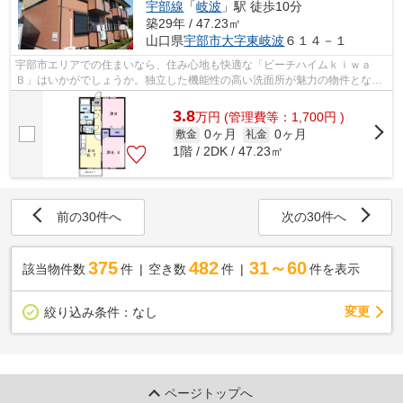
宇部線
「
岐波
」駅 徒歩10分
築29年 / 47.23㎡
山口県
宇部市
大字東岐波
６１４－１
宇部市エリアでの住まいなら、住み心地も快適な「ビーチハイムｋｉｗａ
Ｂ」はいかがでしょうか。独立した機能性の高い洗面所が魅力の物件となっ
ています。駐輪場付きのアパートです...
3.8
万
円
(管理費等：1,700円 )
0ヶ月
0ヶ月
敷金
礼金
1階 / 2DK / 47.23㎡
前の30件へ
次の30件へ
375
482
31～60
該当物件数
件
空き数
件
件を表示
変更
絞り込み条件：
なし
ページトップへ