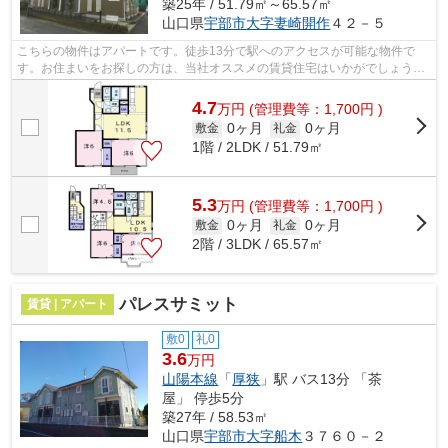
築25年 / 51.79㎡～65.57㎡
山口県
宇部市
大字妻崎開作
４２－５
こちらの物件はアパートです。徒歩13分で駅へのアクセスが可能な物件で
す。お住まいをお探しの方は、当社オススメの賃貸住宅はいかがでしょう
か？生活に欠かせない施設が近くにあるの...
4.7
万
円
(管理費等：1,700円 )
0ヶ月
0ヶ月
敷金
礼金
1階 / 2LDK / 51.79㎡
5.3
万
円
(管理費等：1,700円 )
0ヶ月
0ヶ月
敷金
礼金
2階 / 3LDK / 65.57㎡
パレスサミット
賃貸 | アパート
敷0
礼0
3.6
万円
山陽本線
「
厚狭
」駅 バス13分 「茶
屋」 停歩5分
築27年 / 58.53㎡
山口県
宇部市
大字船木
３７６０－２