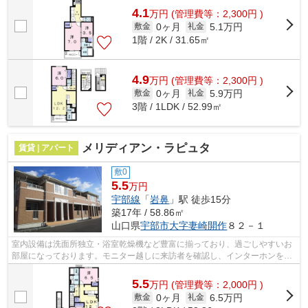
4.1
万
円
(管理費等：2,300円 )
0ヶ月
5.1万円
敷金
礼金
1階 / 2K / 31.65㎡
4.9
万
円
(管理費等：2,300円 )
0ヶ月
5.9万円
敷金
礼金
3階 / 1LDK / 52.99㎡
メリディアン・ラピュタ
賃貸 | アパート
敷0
5.5
万円
宇部線
「
岩鼻
」駅 徒歩15分
築17年 / 58.86㎡
山口県
宇部市
大字妻崎開作
８２－１
室内設備は洗面所独立・浴室乾燥機など豊富に揃っており、過ごしやすいお
部屋になっております。モニター越しに来訪者を確認し、インターホンを通
じて室内から会話することができます...
5.5
万
円
(管理費等：2,000円 )
0ヶ月
6.5万円
敷金
礼金