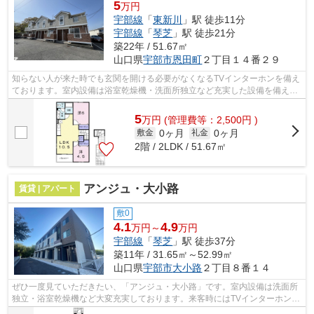
5
万円
宇部線
「
東新川
」駅 徒歩11分
宇部線
「
琴芝
」駅 徒歩21分
築22年 / 51.67㎡
山口県
宇部市
恩田町
２丁目１４番２９
知らない人が来た時でも玄関を開ける必要がなくなるTVインターホンを備え
ております。室内設備は浴室乾燥機・洗面所独立など充実した設備を備え付
けています。駐輪場が併設されている...
5
万
円
(管理費等：2,500円 )
0ヶ月
0ヶ月
敷金
礼金
2階 / 2LDK / 51.67㎡
アンジュ・大小路
賃貸 | アパート
敷0
4.1
4.9
万円～
万円
宇部線
「
琴芝
」駅 徒歩37分
築11年 / 31.65㎡～52.99㎡
山口県
宇部市
大小路
２丁目８番１４
ぜひ一度見ていただきたい、「アンジュ・大小路」です。室内設備は洗面所
独立・浴室乾燥機など大変充実しております。来客時にはTVインターホンで
訪問者の顔を確認することができるの...