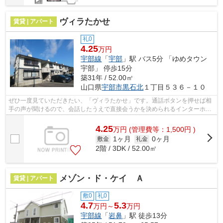
ヴィラたかせ
賃貸 | アパート
礼0
4.25
万円
宇部線
「
宇部
」駅 バス5分 「ゆめタウン
宇部」 停歩15分
築31年 / 52.00㎡
山口県
宇部市
黒石北
１丁目５３６－１０
ぜひ一度見ていただきたい、「ヴィラたかせ」です。通話ボタンを押せば相
手の声が聞けるので、会話したうえで直接会うかを決められるインターホン
が付いております。入浴後でも湿気に...
4.25
万
円
(管理費等：1,500円 )
1ヶ月
0ヶ月
敷金
礼金
2階 / 3DK / 52.00㎡
メゾン・ド・ケイ Ａ
賃貸 | アパート
敷0
礼0
4.7
5.3
万円～
万円
宇部線
「
岩鼻
」駅 徒歩13分