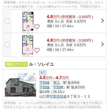
新着情報：クラシオンルガール イシカワⅡの空室情報ならコチラ。エレベ
ーターがある物件です。こちらの物件はマンションです。宇部新川付近で一
緒にお部屋を探しましょう。地域の情報...
4.9
万
円
(管理費等：3,500円 )
0ヶ月
5.9万円
敷金
礼金
3階 / 1K / 27.44㎡
4.9
万
円
(管理費等：3,500円 )
0ヶ月
5.9万円
敷金
礼金
4階 / 1K / 27.44㎡
ル・ソレイユ
賃貸 | アパート
敷0
4.5
4.7
万円～
万円
宇部線
「
草江
」駅 徒歩8分
宇部線
「
宇部岬
」駅 徒歩23分
築14年 / 35.55㎡
山口県
宇部市
則貞
６丁目３－１２
新着情報：ル・ソレイユの空室情報ならコチラ。玄関先まで覗き穴を覗きに
行かなくてもインターホン越しに誰が来たのかを確認できるので防犯対策に