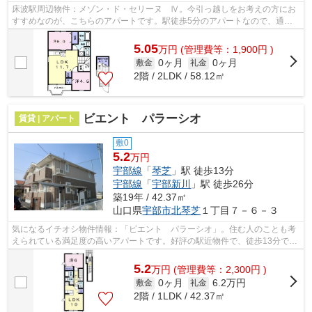
床波駅周辺物件：メゾン・ド・セリーヌ Ⅳ。今引っ越しをお考えの方にお
すすめなのが、こちらのアパートです。駅徒歩5分のアパートなので、通
勤・通学時間を短縮できます。宇部市エリ...
5.05
万
円
(管理費等：1,900円 )
0ヶ月
0ヶ月
敷金
礼金
2階 / 2LDK / 58.12㎡
ビエント パラーシオ
賃貸 | アパート
敷0
5.2
万円
宇部線
「
琴芝
」駅 徒歩13分
宇部線
「
宇部新川
」駅 徒歩26分
築19年 / 42.37㎡
山口県
宇部市
北琴芝
１丁目７－６－３
気になるイチオシ物件情報：「ビエント パラーシオ」。住む人のことも考
えられている満足度の高いアパートです。好評の駅近物件で、徒歩13分での
アクセスが可能です。自分のライフス...
5.2
万
円
(管理費等：2,300円 )
0ヶ月
6.2万円
敷金
礼金
2階 / 1LDK / 42.37㎡