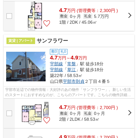
す。駐輪場付きのアパートです。アパー...
4.7
万
円
(管理費等：2,300円 )
0ヶ月
5.7万円
敷金
礼金
1階 / 2DK / 45.06㎡
サンフラワー
賃貸 | アパート
敷0
礼0
4.7
4.9
万円～
万円
宇部線
「
常盤
」駅 徒歩18分
宇部線
「
草江
」駅 徒歩18分
築22年 / 58.53㎡
山口県
宇部市
則貞
２丁目４番５
宇部市近辺での物件情報：大好評のあの物件「サンフラワー」。新しい生活
のスタートにおすすめなのが、こちらのアパートです。こちらの物件詳細に
つきましては、お気軽にご連絡下さい...
4.7
万
円
(管理費等：2,700円 )
0ヶ月
0ヶ月
敷金
礼金
2階 / 2LDK / 58.53㎡
4.9
万
円
(管理費等：2,700円 )