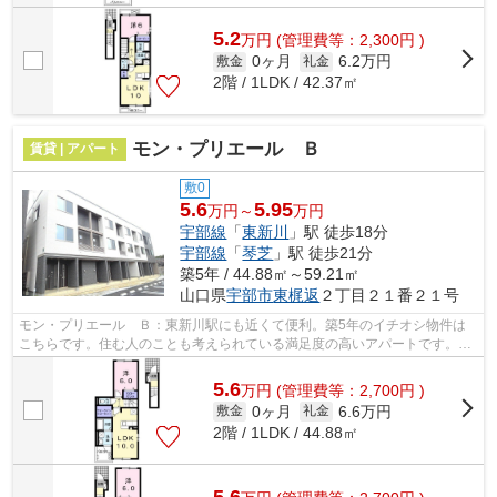
5.2
万
円
(管理費等：2,300円 )
0ヶ月
6.2万円
敷金
礼金
2階 / 1LDK / 42.37㎡
モン・プリエール Ｂ
賃貸 | アパート
敷0
5.6
5.95
万円～
万円
宇部線
「
東新川
」駅 徒歩18分
宇部線
「
琴芝
」駅 徒歩21分
築5年 / 44.88㎡～59.21㎡
山口県
宇部市
東梶返
２丁目２１番２１号
モン・プリエール Ｂ：東新川駅にも近くて便利。築5年のイチオシ物件は
こちらです。住む人のことも考えられている満足度の高いアパートです。ラ
イフクエストへのお問い合わせは0836-3...
5.6
万
円
(管理費等：2,700円 )
0ヶ月
6.6万円
敷金
礼金
2階 / 1LDK / 44.88㎡
5.6