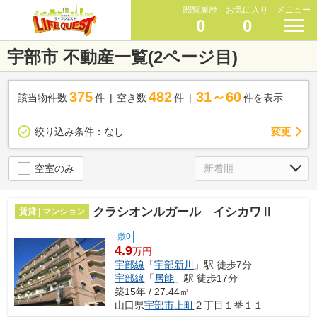
閲覧履歴
お気に入り
メニュー
0
0
宇部市 不動産一覧(2ページ目)
375
482
31～60
該当物件数
件
空き数
件
件を表示
変更
絞り込み条件：
なし
空室のみ
クラシオンルガール イシカワⅡ
賃貸 | マンション
敷0
4.9
万円
宇部線
「
宇部新川
」駅 徒歩7分
宇部線
「
居能
」駅 徒歩17分
築15年 / 27.44㎡
山口県
宇部市
上町
２丁目１番１１