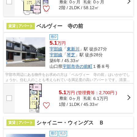
0ヶ月
0ヶ月
敷金
礼金
2階 / 2LDK / 58.12㎡
ベルヴィー 寺の前
賃貸 | アパート
敷0
5.1
万円
宇部線
「
東新川
」駅 徒歩27分
宇部線
「
琴芝
」駅 徒歩28分
築6年 / 45.33㎡
山口県
宇部市
寺の前町
１番８号
宇部市周辺にある物件をお求めの方は「ベルヴィー 寺の前」はいかがでし
ょうか。住む人のことも考えられている満足度の高いアパートです。清潔感
のある室内が魅力的な令和2年築の物件...
5.1
万
円
(管理費等：2,700円 )
0ヶ月
6.1万円
敷金
礼金
1階 / 1LDK / 45.33㎡
シャイニー・ウィングス Ｂ
賃貸 | アパート
敷0
礼0