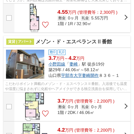
す。来訪者の顔が確認できる、安心のTV...
4.55
万
円
(管理費等：2,300円 )
0ヶ月
5.55万円
敷金
礼金
1階 / 1R / 32.90㎡
メゾン・ド・エスペランスⅡ番館
賃貸 | アパート
敷0
礼0
3.7
4.2
万円～
万円
小野田線
「
妻崎
」駅 徒歩19分
築29年 / 46.06㎡～58.12㎡
山口県
宇部市
大字妻崎開作
８３６－１
こだわりポイント満載のメゾン・ド・エスペランスⅡ番館。入浴後でも温度
や湿度に悩まされずに化粧やヘアメイクができる独立洗面台を採用していま
す。駐輪場付きの物件です。設備も充実...
3.7
万
円
(管理費等：2,200円 )
0ヶ月
0ヶ月
敷金
礼金
1階 / 2DK / 46.06㎡
4.2
万
円
(管理費等：2,200円 )