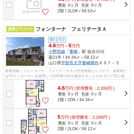
0ヶ月
0ヶ月
敷金
礼金
2階 / 2LDK / 58.53㎡
フォンターナ フェリチータＡ
賃貸 | アパート
敷0
礼0
4.6
5
万円～
万円
小野田線
「
妻崎
」駅 徒歩15分
築21年 / 44.34㎡～58.12㎡
山口県
宇部市
大字妻崎開作
６９７－５
新着情報：フォンターナ フェリチータＡの空室情報ならコチラ。来客時に
はTVインターホンを使用して訪問者の顔を確認することがきるので安心感が
あります。身だしなみを整えるときに...
4.6
万
円
(管理費等：2,200円 )
0ヶ月
0ヶ月
敷金
礼金
1階 / 2DK / 44.34㎡
5
万
円
(管理費等：2,200円 )
0ヶ月
0ヶ月
敷金
礼金
2階 / 2LDK / 58.12㎡