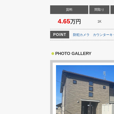
賃料
間取り
4.65
万円
1K
POINT
防犯カメラ
カウンターキ
PHOTO GALLERY