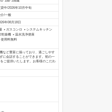
01/ 1階/ 2階建
貸中/2026年10月中旬
仲介/一般
026年08月18日
場
ガスコンロ
システムキッチン
室乾燥機
温水洗浄便座
ト使用料無料
機など豊富に揃っており、過ごしやす
ずに会話することができます。初の一
報をご提供いたします。お客様のこだわ