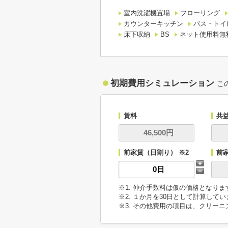
室内洗濯機置場
フローリング
カウンターキッチン
バス・トイ
床下収納
BS
ネット使用料無
初期費用シミュレーション
こ
賃料
共
前家賃（日割り） ※2
前
※1. 仲介手数料は仮の価格となり
※2. １か月を30日として計算して
※3. その他費用の項目は、クリー