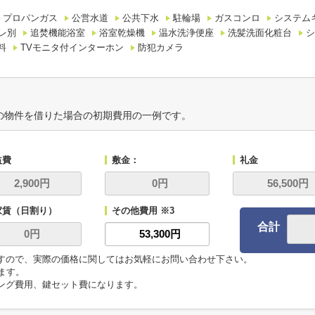
プロパンガス
公営水道
公共下水
駐輪場
ガスコンロ
システム
レ別
追焚機能浴室
浴室乾燥機
温水洗浄便座
洗髪洗面化粧台
シ
料
TVモニタ付インターホン
防犯カメラ
の物件を借りた場合の初期費用の一例です。
益費
敷金：
礼金
家賃（日割り）
その他費用 ※3
合計
ますので、実際の価格に関してはお気軽にお問い合わせ下さい。
います。
ニング費用、鍵セット費になります。