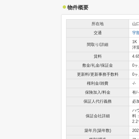
物件概要
所在地
山
交通
宇
1K
間取り/詳細
洋室
賃料
4.
敷金/礼金/保証金
0ヶ
更新料/更新事務手数料
0ヶ
権利金/雑費
-/-
保険加入/料金
有/-
保証人代行義務
必
ハ
保証会社詳細
料
2.
築年月(築年数)
20