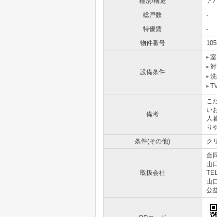
種別/構造
ア
総戸数
-
特優賃
-
物件番号
105
室
対
設備条件
洗
T
こ
い
備考
人
り
条件(その他)
クリ
合
山
取扱会社
TEL
山口
公