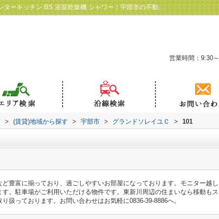
グランドソレイユＣ101｜防犯カメラ カウンターキッチン BS 浴室乾燥機 シャワー｜宇部市の不動産｜合同会社ライフクエスト
営業時間：9:30～
ト
>
(賃貸)地域から探す
>
宇部市
>
グランドソレイユＣ
>
101
など豊富に揃っており、過ごしやすいお部屋になっております。モニター越し
ます。駐車場がご利用いただける物件です。東新川周辺の住まいなら移動もス
扱っております。お問い合わせはお気軽に0836-39-8886へ。