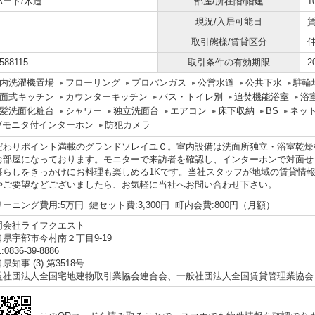
パート/木造
部屋/所在階/階建
1
現況/入居可能日
賃
取引態様/賃貸区分
588115
取引条件の有効期限
2
内洗濯機置場
フローリング
プロパンガス
公営水道
公共下水
駐輪
面式キッチン
カウンターキッチン
バス・トイレ別
追焚機能浴室
浴
髪洗面化粧台
シャワー
独立洗面台
エアコン
床下収納
BS
ネッ
Vモニタ付インターホン
防犯カメラ
だわりポイント満載のグランドソレイユＣ。室内設備は洗面所独立・浴室乾燥
お部屋になっております。モニターで来訪者を確認し、インターホンで対面せ
暮らしをきっかけにお料理も楽しめる1Kです。当社スタッフが地域の賃貸情
やご要望などございましたら、お気軽に当社へお問い合わせ下さい。
ーニング費用:5万円 鍵セット費:3,300円 町内会費:800円（月額）
同会社ライフクエスト
口県宇部市今村南２丁目9-19
:0836-39-8886
県知事 (3) 第3518号
益社団法人全国宅地建物取引業協会連合会、一般社団法人全国賃貸管理業協会