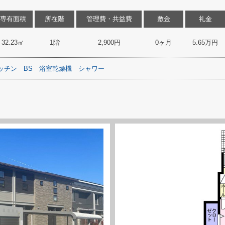
専有面積
所在階
管理費・共益費
敷金
礼金
32.23㎡
1階
2,900円
0ヶ月
5.65万円
ッチン
BS
浴室乾燥機
シャワー