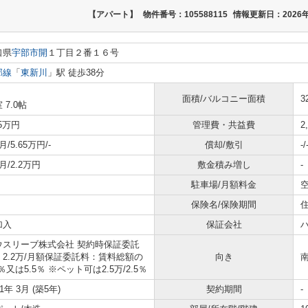
【アパート】
物件番号：105588115
情報更新日：2026年
口県
宇部市
開
１丁目２番１６号
部線
「
東新川
」駅 徒歩38分
面積/バルコニー面積
3
 7.0帖
65万円
管理費・共益費
2
月/5.65万円/-
償却/敷引
-/
月/2.2万円
敷金積み増し
-
駐車場/月額料金
空
保険名/保険期間
住
加入
保証会社
ウスリーブ株式会社 契約時保証委託
：2.2万/月額保証委託料：賃料総額の
向き
2％又は5.5％ ※ペット可は2.5万/2.5％
21年 3月 (築5年)
契約期間
-